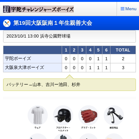
Menu
第19回大阪阪南１年生親善大会
2023/10/1 13:00 浜寺公園野球場
1
2
3
4
5
6
TOTAL
宇陀ボーイズ
0
0
0
0
1
1
2
大阪泉大津ボーイズ
0
0
0
1
1
1
3
バッテリー→山本、吉川ー池田、杉井