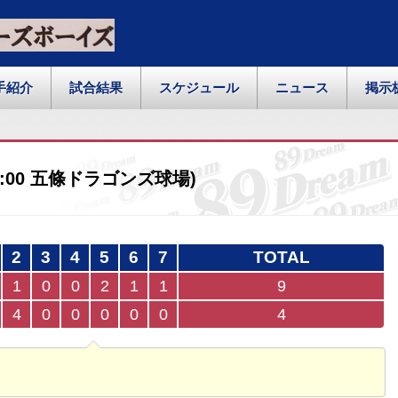
手紹介
試合結果
スケジュール
ニュース
掲示
 13:00 五條ドラゴンズ球場)
2
3
4
5
6
7
TOTAL
1
0
0
2
1
1
9
4
0
0
0
0
0
4