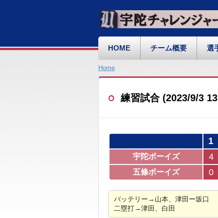
HOME
チーム概要
選
Home
練習試合 (2023/9/3
1
4
宇陀ボーイズ
0
五條ボーイズ
バッテリー→山本、津田ー坂口
二塁打→津田、白田