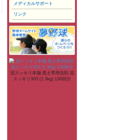
メディカルサポート
リンク
泥スッキリ本舗 黒土専用洗剤 泥
スッキリ303 (1.3kg) 130回分