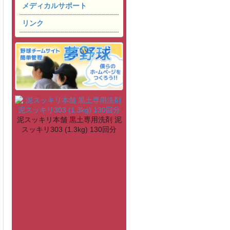
メディカルサポート
リンク
泥スッキリ本舗 黒土専用洗剤 泥
スッキリ303 (1.3kg) 130回分