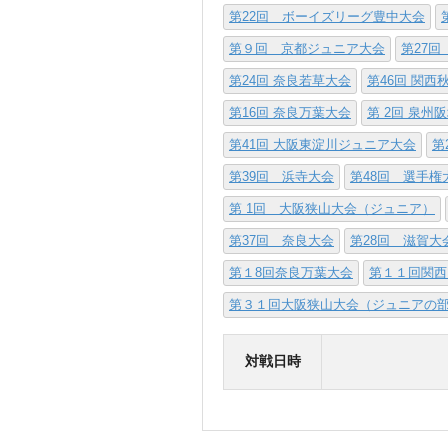
第22回 ボーイズリーグ豊中大会
第９回 京都ジュニア大会
第27回
第24回 奈良若草大会
第46回 関
第16回 奈良万葉大会
第 2回 泉州
第41回 大阪東淀川ジュニア大会
第
第39回 浜寺大会
第48回 選手
第 1回 大阪狭山大会（ジュニア）
第37回 奈良大会
第28回 滋賀大
第１8回奈良万葉大会
第１１回関西
第３１回大阪狭山大会（ジュニアの
対戦日時