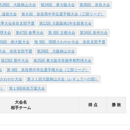
第28回 大阪狭山大会
第24回 東大阪大会
第36回 奈良大会
 滋賀大会
第８回 奈良県中学生選手権大会（三部リーグ）
西秋季大会奈良支部予選
第12回 大阪阪南1年生親善大会
阪堺大会
第47回 春季大会
第 8回 古都大会
第34回 泉州大会
26回 南大阪大会
第 9回 関西さわやか大会 奈良支部予選
権大会 奈良支部予選
第29回 大阪狭山大会
第23回 豊中大会
第25回 東大阪市長旗争奪野球大会
会
第 9回 奈良県中学生選手権大会（三部リーグ）
さわやか大会
第３１回大阪狭山大会（レギュラーの部）
部）
第１9回奈良万葉大会
大会名
得 点
勝 敗
相手チーム