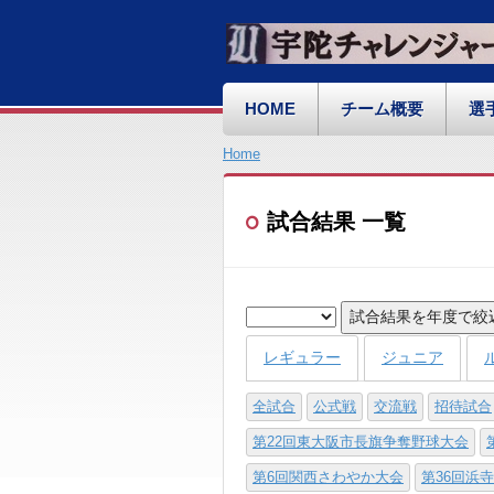
HOME
チーム概要
選
Home
試合結果 一覧
試合結果を年度で絞
レギュラー
ジュニア
全試合
公式戦
交流戦
招待試合
第22回東大阪市長旗争奪野球大会
第6回関西さわやか大会
第36回浜