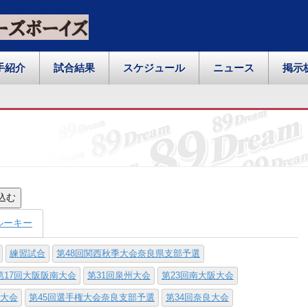
手紹介
試合結果
スケジュール
ニュース
掲示
込む
ルーキー
練習試合
第48回関西秋季大会奈良県支部予選
第17回大阪阪南大会
第31回泉州大会
第23回南大阪大会
寺大会
第45回選手権大会奈良支部予選
第34回奈良大会