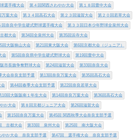
野球選手権大会
第４回関西さわやか大会
第１８回豊中大会
回万葉大会
第３４回高石大会
第２３回滋賀大会
第２０回若草大会
５回奈良中学生硬式野球選手権大会
第３３回日本少年野球全泉州大会
回古都大会
第34回全泉州大会
第35回浜寺大会
25回大阪狭山大会
第21回東大阪大会
第6回京都大会（ジュニア）
大会
第5回奈良県中学生硬式野球大会
第19回豊中大会
大阪市長旗争奪野球大会
第24回滋賀大会
第33回奈良大会
秋季大会奈良支部予選
第13回奈良万葉大会
第35回高石大会
大会
第44回春季大会支部予選
第22回奈良若草大会
第10回大阪阪南１年生大会
第14回奈良万葉大会
第36回高石大会
わやか大会
第８回京都ジュニア大会
第26回滋賀大会
会
第15回奈良万葉大会
第45回 関西秋季大会奈良支部予選
回 古都大会
第33回 泉州大会
第25回 南大阪大会
わやか大会 奈良支部予選
第47回 選手権大会 奈良支部予選