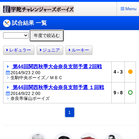
Menu
試合結果 一覧
年度で絞込む
レギュラー
ジュニア
ルーキー
第44回関西秋季大会奈良支部予選 2回戦
4
-
3
2014/9/23 2:00
生駒中央ボーイズ／ＭＢＣ
第44回関西秋季大会奈良支部予選 １回戦
9
-
8
2014/9/22 2:00
奈良帝塚山ボーイズ
1