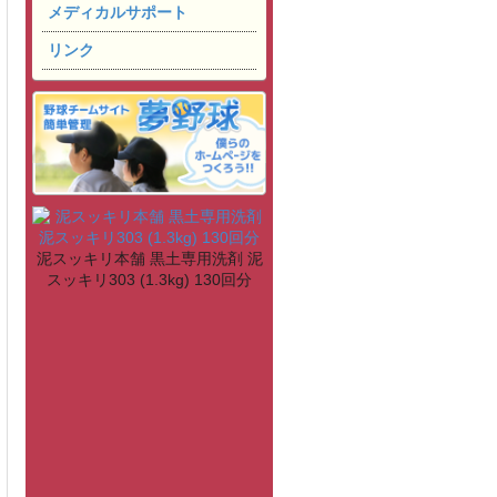
メディカルサポート
リンク
泥スッキリ本舗 黒土専用洗剤 泥
スッキリ303 (1.3kg) 130回分