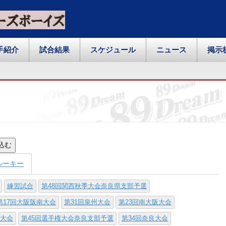
手紹介
試合結果
スケジュール
ニュース
掲示
込む
ルーキー
練習試合
第48回関西秋季大会奈良県支部予選
第17回大阪阪南大会
第31回泉州大会
第23回南大阪大会
寺大会
第45回選手権大会奈良支部予選
第34回奈良大会