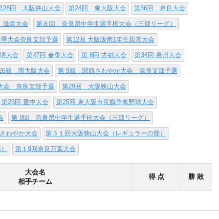
第28回 大阪狭山大会
第24回 東大阪大会
第36回 奈良大会
 滋賀大会
第８回 奈良県中学生選手権大会（三部リーグ）
西秋季大会奈良支部予選
第12回 大阪阪南1年生親善大会
阪堺大会
第47回 春季大会
第 8回 古都大会
第34回 泉州大会
26回 南大阪大会
第 9回 関西さわやか大会 奈良支部予選
権大会 奈良支部予選
第29回 大阪狭山大会
第23回 豊中大会
第25回 東大阪市長旗争奪野球大会
会
第 9回 奈良県中学生選手権大会（三部リーグ）
さわやか大会
第３１回大阪狭山大会（レギュラーの部）
部）
第１9回奈良万葉大会
大会名
得 点
勝 敗
相手チーム