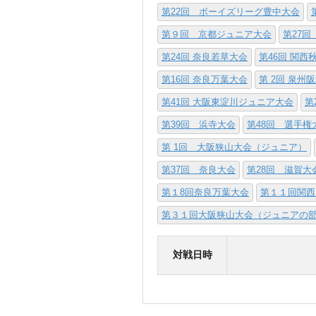
第22回 ボーイズリーグ豊中大会
第９回 京都ジュニア大会
第27回
第24回 奈良若草大会
第46回 関
第16回 奈良万葉大会
第 2回 泉州
第41回 大阪東淀川ジュニア大会
第
第39回 浜寺大会
第48回 選手
第 1回 大阪狭山大会（ジュニア）
第37回 奈良大会
第28回 滋賀大
第１8回奈良万葉大会
第１１回関西
第３１回大阪狭山大会（ジュニアの
対戦日時