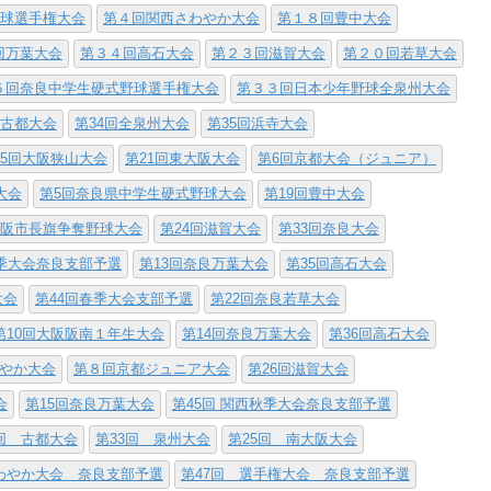
野球選手権大会
第４回関西さわやか大会
第１８回豊中大会
回万葉大会
第３４回高石大会
第２３回滋賀大会
第２０回若草大会
５回奈良中学生硬式野球選手権大会
第３３回日本少年野球全泉州大会
回古都大会
第34回全泉州大会
第35回浜寺大会
25回大阪狭山大会
第21回東大阪大会
第6回京都大会（ジュニア）
大会
第5回奈良県中学生硬式野球大会
第19回豊中大会
大阪市長旗争奪野球大会
第24回滋賀大会
第33回奈良大会
秋季大会奈良支部予選
第13回奈良万葉大会
第35回高石大会
大会
第44回春季大会支部予選
第22回奈良若草大会
第10回大阪阪南１年生大会
第14回奈良万葉大会
第36回高石大会
わやか大会
第８回京都ジュニア大会
第26回滋賀大会
会
第15回奈良万葉大会
第45回 関西秋季大会奈良支部予選
回 古都大会
第33回 泉州大会
第25回 南大阪大会
わやか大会 奈良支部予選
第47回 選手権大会 奈良支部予選