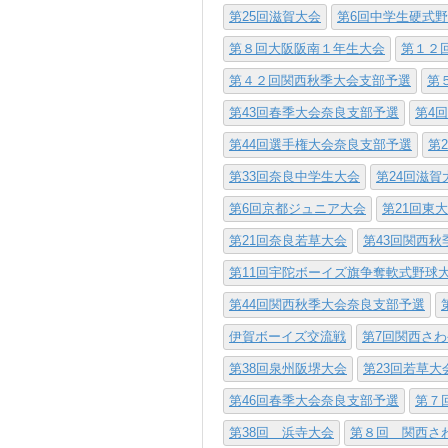
第25回滋賀大会
第6回中学生硬式
第８回大阪阪南１年生大会
第１２
第４２回関西秋季大会支部予選
第
第43回春季大会奈良支部予選
第4
第44回選手権大会奈良支部予選
第
第33回奈良中学生大会
第24回滋賀
第6回京都ジュニア大会
第21回東
第21回奈良若草大会
第43回関西
第11回宇陀ボーイズ旗争奪軟式野球
第44回関西秋季大会奈良支部予選
伊賀ボーイズ交流戦
第7回関西さ
第38回泉州阪堺大会
第23回若草大
第46回春季大会奈良支部予選
第７
第38回 浜寺大会
第８回 関西さ