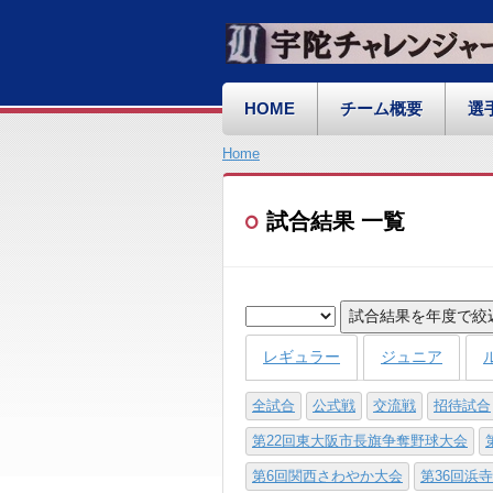
HOME
チーム概要
選
Home
試合結果 一覧
試合結果を年度で絞
レギュラー
ジュニア
全試合
公式戦
交流戦
招待試合
第22回東大阪市長旗争奪野球大会
第6回関西さわやか大会
第36回浜