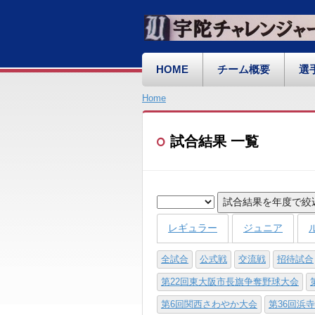
HOME
チーム概要
選
Home
試合結果 一覧
試合結果を年度で絞
レギュラー
ジュニア
全試合
公式戦
交流戦
招待試合
第22回東大阪市長旗争奪野球大会
第6回関西さわやか大会
第36回浜