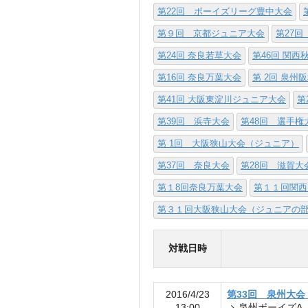
第22回 ボーイズリーグ豊中大会
第９回 京都ジュニア大会
第27回
第24回 奈良若草大会
第46回 関
第16回 奈良万葉大会
第 2回 泉州
第41回 大阪東淀川ジュニア大会
第
第39回 浜寺大会
第48回 選手
第 1回 大阪狭山大会（ジュニア）
第37回 奈良大会
第28回 滋賀大
第１8回奈良万葉大会
第１１回関西
第３１回大阪狭山大会（ジュニアの
対戦日時
2016/4/23
第33回 泉州大会
13:00
泉州ボーイズA