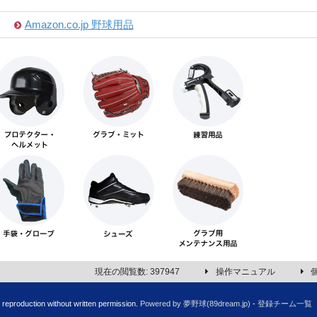
Amazon.co.jp 野球用品
現在の閲覧数: 397947
操作マニュアル
production without written permission.
Powered by 夢野球(89dream.jp)
-
登録チーム一覧