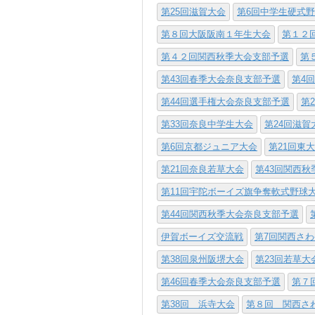
第25回滋賀大会
第6回中学生硬式
第８回大阪阪南１年生大会
第１２
第４２回関西秋季大会支部予選
第
第43回春季大会奈良支部予選
第4
第44回選手権大会奈良支部予選
第
第33回奈良中学生大会
第24回滋賀
第6回京都ジュニア大会
第21回東
第21回奈良若草大会
第43回関西
第11回宇陀ボーイズ旗争奪軟式野球
第44回関西秋季大会奈良支部予選
伊賀ボーイズ交流戦
第7回関西さ
第38回泉州阪堺大会
第23回若草大
第46回春季大会奈良支部予選
第７
第38回 浜寺大会
第８回 関西さ