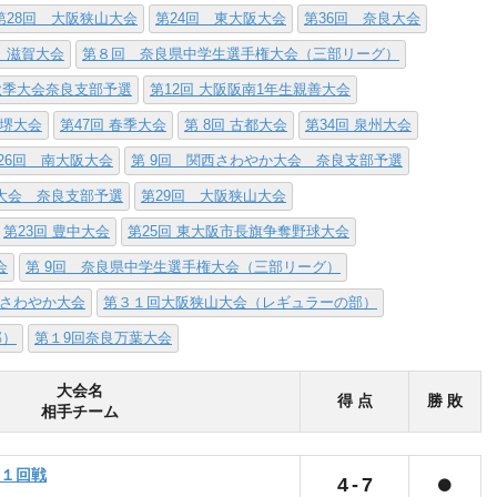
第28回 大阪狭山大会
第24回 東大阪大会
第36回 奈良大会
 滋賀大会
第８回 奈良県中学生選手権大会（三部リーグ）
西秋季大会奈良支部予選
第12回 大阪阪南1年生親善大会
阪堺大会
第47回 春季大会
第 8回 古都大会
第34回 泉州大会
26回 南大阪大会
第 9回 関西さわやか大会 奈良支部予選
権大会 奈良支部予選
第29回 大阪狭山大会
第23回 豊中大会
第25回 東大阪市長旗争奪野球大会
会
第 9回 奈良県中学生選手権大会（三部リーグ）
さわやか大会
第３１回大阪狭山大会（レギュラーの部）
部）
第１9回奈良万葉大会
大会名
得 点
勝 敗
相手チーム
 １回戦
4
-
7