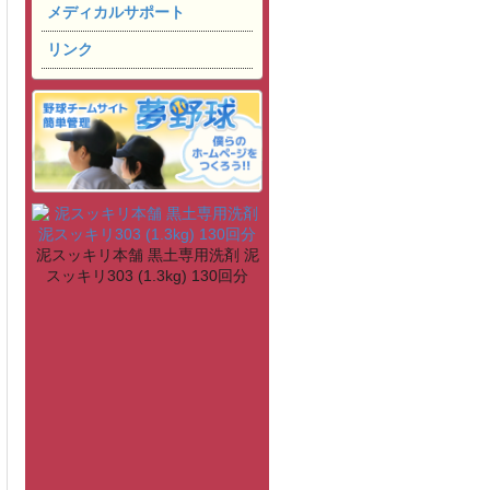
メディカルサポート
リンク
泥スッキリ本舗 黒土専用洗剤 泥
スッキリ303 (1.3kg) 130回分