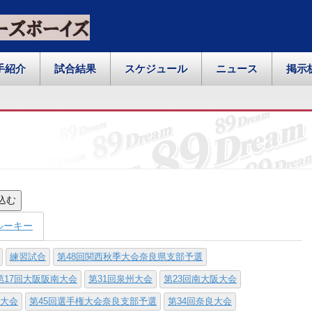
手紹介
試合結果
スケジュール
ニュース
掲示
込む
ルーキー
練習試合
第48回関西秋季大会奈良県支部予選
第17回大阪阪南大会
第31回泉州大会
第23回南大阪大会
寺大会
第45回選手権大会奈良支部予選
第34回奈良大会