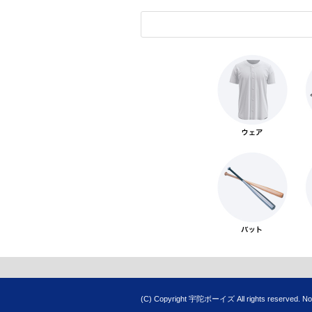
(C) Copyright 宇陀ボーイズ All rights reserved. No re