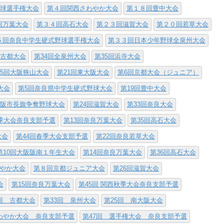
野球選手権大会
第４回関西さわやか大会
第１８回豊中大会
回万葉大会
第３４回高石大会
第２３回滋賀大会
第２０回若草大会
５回奈良中学生硬式野球選手権大会
第３３回日本少年野球全泉州大会
回古都大会
第34回全泉州大会
第35回浜寺大会
25回大阪狭山大会
第21回東大阪大会
第6回京都大会（ジュニア）
大会
第5回奈良県中学生硬式野球大会
第19回豊中大会
大阪市長旗争奪野球大会
第24回滋賀大会
第33回奈良大会
秋季大会奈良支部予選
第13回奈良万葉大会
第35回高石大会
大会
第44回春季大会支部予選
第22回奈良若草大会
第10回大阪阪南１年生大会
第14回奈良万葉大会
第36回高石大会
わやか大会
第８回京都ジュニア大会
第26回滋賀大会
会
第15回奈良万葉大会
第45回 関西秋季大会奈良支部予選
回 古都大会
第33回 泉州大会
第25回 南大阪大会
わやか大会 奈良支部予選
第47回 選手権大会 奈良支部予選