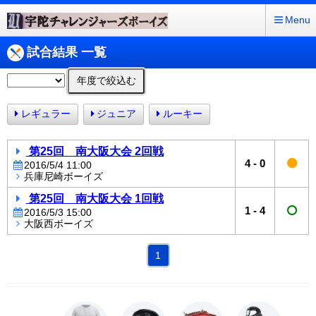
Menu
試合結果 一覧
年度で絞込む
レギュラー
ジュニア
ルーキー
第25回 南大阪大会 2回戦
4
-
0
2016/5/4 11:00
兵庫尼崎ボーイズ
第25回 南大阪大会 1回戦
1
-
4
2016/5/3 15:00
大阪西ボーイズ
1