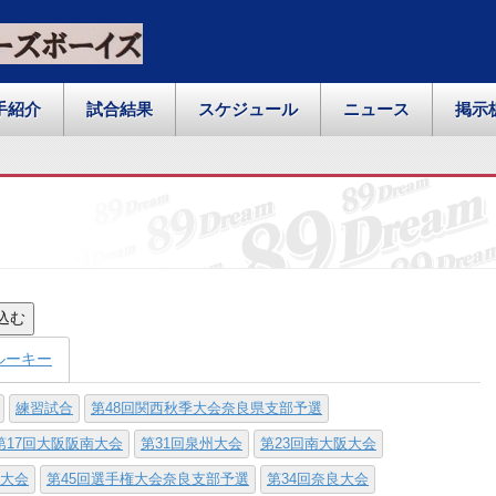
手紹介
試合結果
スケジュール
ニュース
掲示
込む
ルーキー
練習試合
第48回関西秋季大会奈良県支部予選
第17回大阪阪南大会
第31回泉州大会
第23回南大阪大会
寺大会
第45回選手権大会奈良支部予選
第34回奈良大会