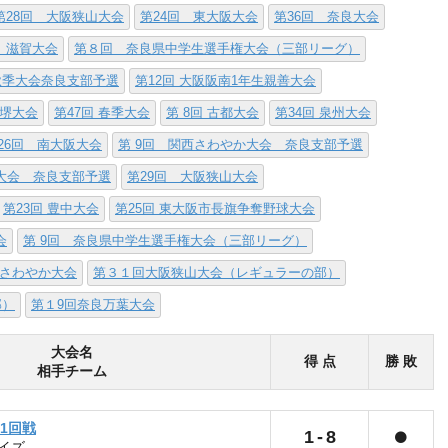
第28回 大阪狭山大会
第24回 東大阪大会
第36回 奈良大会
 滋賀大会
第８回 奈良県中学生選手権大会（三部リーグ）
西秋季大会奈良支部予選
第12回 大阪阪南1年生親善大会
阪堺大会
第47回 春季大会
第 8回 古都大会
第34回 泉州大会
26回 南大阪大会
第 9回 関西さわやか大会 奈良支部予選
権大会 奈良支部予選
第29回 大阪狭山大会
第23回 豊中大会
第25回 東大阪市長旗争奪野球大会
会
第 9回 奈良県中学生選手権大会（三部リーグ）
さわやか大会
第３１回大阪狭山大会（レギュラーの部）
部）
第１9回奈良万葉大会
大会名
得 点
勝 敗
相手チーム
 1回戦
1
-
8
イズ