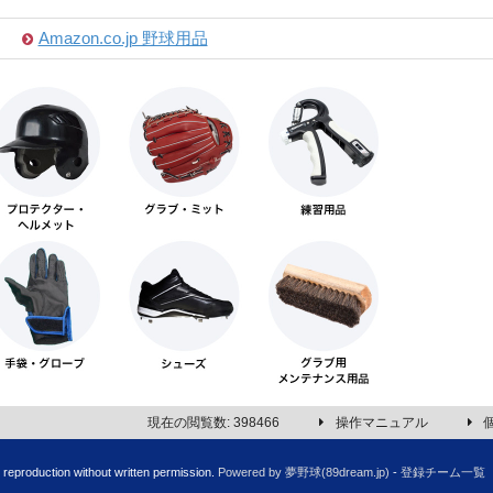
Amazon.co.jp 野球用品
現在の閲覧数: 398466
操作マニュアル
production without written permission.
Powered by 夢野球(89dream.jp)
-
登録チーム一覧