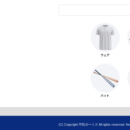
(C) Copyright 宇陀ボーイズ All rights reserved. No re