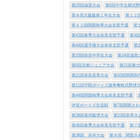
第25回滋賀大会
第6回中学生硬式
第８回大阪阪南１年生大会
第１２
第４２回関西秋季大会支部予選
第
第43回春季大会奈良支部予選
第4
第44回選手権大会奈良支部予選
第
第33回奈良中学生大会
第24回滋賀
第6回京都ジュニア大会
第21回東
第21回奈良若草大会
第43回関西
第11回宇陀ボーイズ旗争奪軟式野球
第44回関西秋季大会奈良支部予選
伊賀ボーイズ交流戦
第7回関西さ
第38回泉州阪堺大会
第23回若草大
第46回春季大会奈良支部予選
第７
第38回 浜寺大会
第８回 関西さ