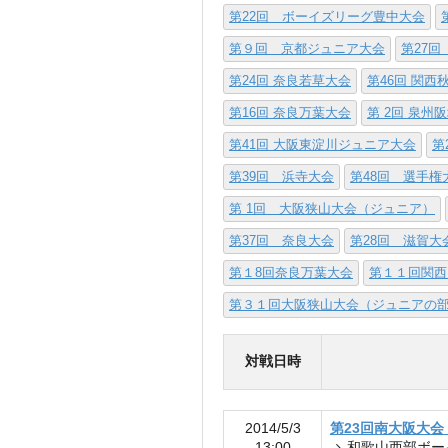
第22回 ボーイズリーグ豊中大会
第９回 京都ジュニア大会
第27回
第24回 奈良若草大会
第46回 関
第16回 奈良万葉大会
第 2回 泉州
第41回 大阪東淀川ジュニア大会
第
第39回 浜寺大会
第48回 選手
第 1回 大阪狭山大会（ジュニア）
第37回 奈良大会
第28回 滋賀大
第１8回奈良万葉大会
第１１回関西
第３１回大阪狭山大会（ジュニアの
対戦日時
2014/5/3
第23回南大阪大会
13:00
和歌山西部ボー