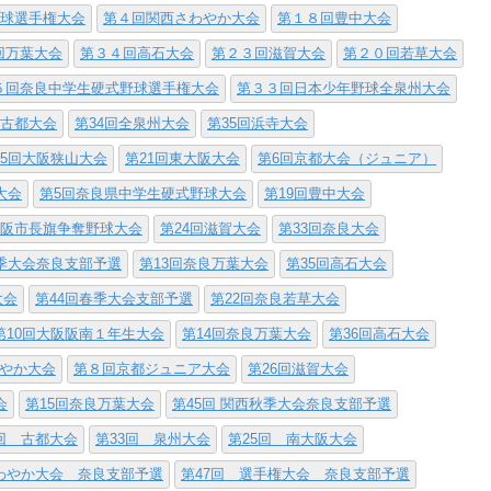
野球選手権大会
第４回関西さわやか大会
第１８回豊中大会
回万葉大会
第３４回高石大会
第２３回滋賀大会
第２０回若草大会
５回奈良中学生硬式野球選手権大会
第３３回日本少年野球全泉州大会
回古都大会
第34回全泉州大会
第35回浜寺大会
25回大阪狭山大会
第21回東大阪大会
第6回京都大会（ジュニア）
大会
第5回奈良県中学生硬式野球大会
第19回豊中大会
大阪市長旗争奪野球大会
第24回滋賀大会
第33回奈良大会
秋季大会奈良支部予選
第13回奈良万葉大会
第35回高石大会
大会
第44回春季大会支部予選
第22回奈良若草大会
第10回大阪阪南１年生大会
第14回奈良万葉大会
第36回高石大会
わやか大会
第８回京都ジュニア大会
第26回滋賀大会
会
第15回奈良万葉大会
第45回 関西秋季大会奈良支部予選
回 古都大会
第33回 泉州大会
第25回 南大阪大会
わやか大会 奈良支部予選
第47回 選手権大会 奈良支部予選