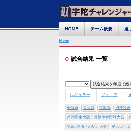
HOME
チーム概要
選
Home
試合結果 一覧
試合結果を年度で絞
レギュラー
ジュニア
全試合
公式戦
交流戦
招待試合
第22回東大阪市長旗争奪野球大会
第6回関西さわやか大会
第36回浜