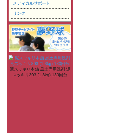
メディカルサポート
リンク
泥スッキリ本舗 黒土専用洗剤 泥
スッキリ303 (1.3kg) 130回分