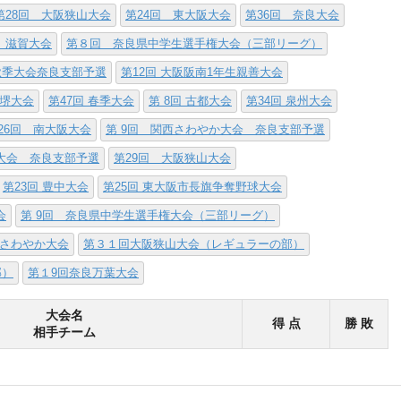
第28回 大阪狭山大会
第24回 東大阪大会
第36回 奈良大会
 滋賀大会
第８回 奈良県中学生選手権大会（三部リーグ）
西秋季大会奈良支部予選
第12回 大阪阪南1年生親善大会
阪堺大会
第47回 春季大会
第 8回 古都大会
第34回 泉州大会
26回 南大阪大会
第 9回 関西さわやか大会 奈良支部予選
権大会 奈良支部予選
第29回 大阪狭山大会
第23回 豊中大会
第25回 東大阪市長旗争奪野球大会
会
第 9回 奈良県中学生選手権大会（三部リーグ）
さわやか大会
第３１回大阪狭山大会（レギュラーの部）
部）
第１9回奈良万葉大会
大会名
得 点
勝 敗
相手チーム