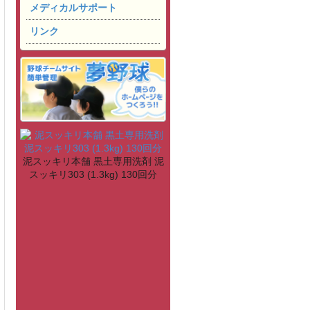
メディカルサポート
リンク
泥スッキリ本舗 黒土専用洗剤 泥
スッキリ303 (1.3kg) 130回分