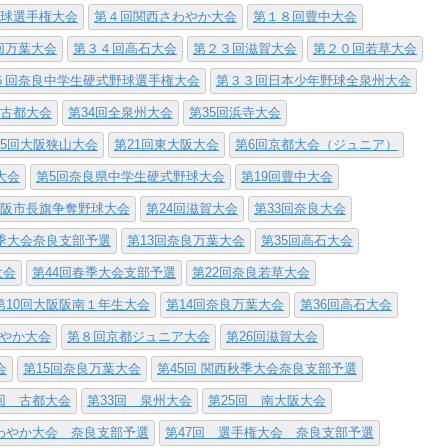
野球選手権大会
第４回関西さわやか大会
第１８回豊中大会
回万葉大会
第３４回高石大会
第２３回滋賀大会
第２０回若草大会
５回奈良中学生硬式野球選手権大会
第３３回日本少年野球全泉州大会
回古都大会
第34回全泉州大会
第35回浜寺大会
25回大阪狭山大会
第21回東大阪大会
第6回京都大会（ジュニア）
大会
第5回奈良県中学生硬式野球大会
第19回豊中大会
大阪市長旗争奪野球大会
第24回滋賀大会
第33回奈良大会
秋季大会奈良支部予選
第13回奈良万葉大会
第35回高石大会
大会
第44回春季大会支部予選
第22回奈良若草大会
第10回大阪阪南１年生大会
第14回奈良万葉大会
第36回高石大会
わやか大会
第８回京都ジュニア大会
第26回滋賀大会
会
第15回奈良万葉大会
第45回 関西秋季大会奈良支部予選
回 古都大会
第33回 泉州大会
第25回 南大阪大会
わやか大会 奈良支部予選
第47回 選手権大会 奈良支部予選