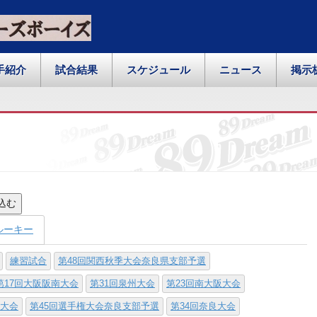
手紹介
試合結果
スケジュール
ニュース
掲示
込む
ルーキー
練習試合
第48回関西秋季大会奈良県支部予選
第17回大阪阪南大会
第31回泉州大会
第23回南大阪大会
寺大会
第45回選手権大会奈良支部予選
第34回奈良大会