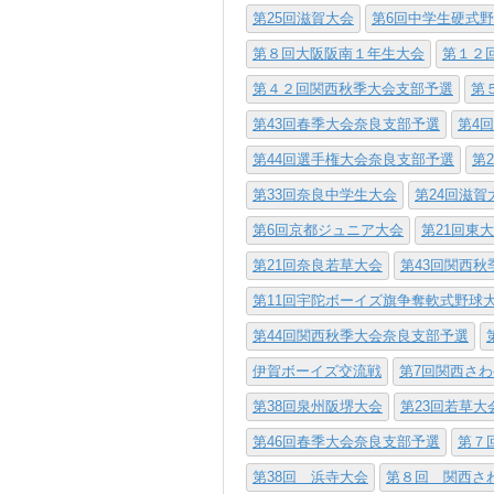
第25回滋賀大会
第6回中学生硬式
第８回大阪阪南１年生大会
第１２
第４２回関西秋季大会支部予選
第
第43回春季大会奈良支部予選
第4
第44回選手権大会奈良支部予選
第
第33回奈良中学生大会
第24回滋賀
第6回京都ジュニア大会
第21回東
第21回奈良若草大会
第43回関西
第11回宇陀ボーイズ旗争奪軟式野球
第44回関西秋季大会奈良支部予選
伊賀ボーイズ交流戦
第7回関西さ
第38回泉州阪堺大会
第23回若草大
第46回春季大会奈良支部予選
第７
第38回 浜寺大会
第８回 関西さ