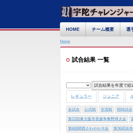
HOME
チーム概要
選
Home
試合結果 一覧
試合結果を年度で絞
レギュラー
ジュニア
全試合
公式戦
交流戦
招待試合
第22回東大阪市長旗争奪野球大会
第6回関西さわやか大会
第36回浜