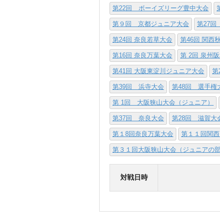
第22回 ボーイズリーグ豊中大会
第９回 京都ジュニア大会
第27回
第24回 奈良若草大会
第46回 関
第16回 奈良万葉大会
第 2回 泉州
第41回 大阪東淀川ジュニア大会
第
第39回 浜寺大会
第48回 選手
第 1回 大阪狭山大会（ジュニア）
第37回 奈良大会
第28回 滋賀大
第１8回奈良万葉大会
第１１回関西
第３１回大阪狭山大会（ジュニアの
対戦日時