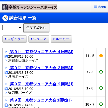
Menu
試合結果 一覧
年度で絞込む
レギュラー
ジュニア
ルーキー
第９回 京都ジュニア大会 ４回戦(J)
11
-
5
2016/8/15 10:00
京都南山城ボーイズ
第９回 京都ジュニア大会 ３回戦(J)
7
-
3
2016/8/13 13:00
湖南ボーイズ
第９回 京都ジュニア大会 ２回戦(J)
1
-
0
2016/8/13 10:00
弥刀東ボーイズ
第９回 京都ジュニア大会 1回戦(J)
16
-
7
2016/8/12 14:00