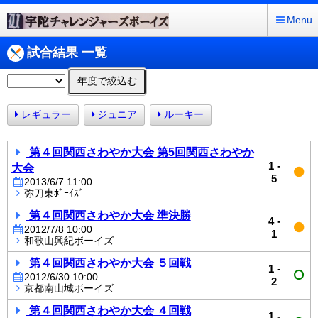
Menu
試合結果 一覧
年度で絞込む
レギュラー
ジュニア
ルーキー
第４回関西さわやか大会 第5回関西さわやか
1
-
大会
5
2013/6/7 11:00
弥刀東ﾎﾞｰｲｽﾞ
第４回関西さわやか大会 準決勝
4
-
2012/7/8 10:00
1
和歌山興紀ボーイズ
第４回関西さわやか大会 ５回戦
1
-
2012/6/30 10:00
2
京都南山城ボーイズ
第４回関西さわやか大会 ４回戦
1
-