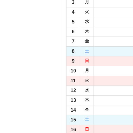
3
月
4
火
5
水
6
木
7
金
8
土
9
日
10
月
11
火
12
水
13
木
14
金
15
土
16
日