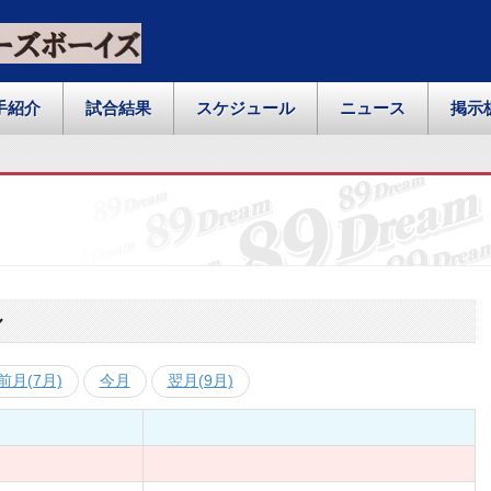
手紹介
試合結果
スケジュール
ニュース
掲示
ル
前月(7月)
今月
翌月(9月)