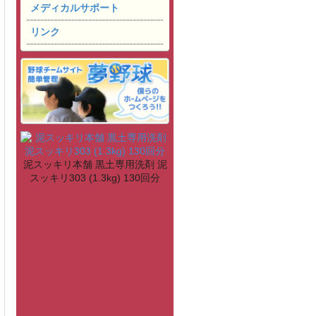
メディカルサポート
リンク
泥スッキリ本舗 黒土専用洗剤 泥
スッキリ303 (1.3kg) 130回分